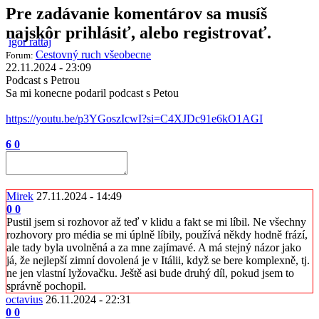
Pre zadávanie komentárov sa musíš
najskôr prihlásiť, alebo registrovať.
igor rattaj
Cestovný ruch všeobecne
Forum:
22.11.2024 - 23:09
Podcast s Petrou
Sa mi konecne podaril podcast s Petou
https://youtu.be/p3YGoszIcwI?si=C4XJDc91e6kO1AGI
6
0
Mirek
27.11.2024 - 14:49
0
0
Pustil jsem si rozhovor až teď v klidu a fakt se mi líbil. Ne všechny
rozhovory pro média se mi úplně líbily, používá někdy hodně frází,
ale tady byla uvolněná a za mne zajímavé. A má stejný názor jako
já, že nejlepší zimní dovolená je v Itálii, když se bere komplexně, tj.
ne jen vlastní lyžovačku. Ještě asi bude druhý díl, pokud jsem to
správně pochopil.
octavius
26.11.2024 - 22:31
0
0