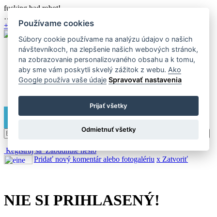
fucking bad robot!
…loading …
Používame cookies
+
Súbory cookie používame na analýzu údajov o našich
návštevníkoch, na zlepšenie našich webových stránok,
Témy diskusie
O nás
na zobrazovanie personalizovaného obsahu a k tomu,
Info
aby sme vám poskytli skvelý zážitok z webu.
Ako
Podmienky
Google používa vaše údaje
Spravovať nastavenia
Facebook
Počasie
Prijať všetky
Odmietnuť všetky
Registruj sa
Zabudnuté heslo
Pridať nový komentár alebo fotogalériu
x Zatvoriť
NIE SI PRIHLASENÝ!