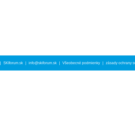
|
SKIforum.sk
|
info@skiforum.sk
|
Všeobecné podmienky
|
zásady ochrany s