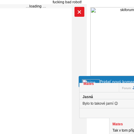
fucking bad robot!
…loading …
+
Pridať nový komen
Mates
Forum:
Jasná
Bylo to takové jarní 😉
Mates
Tak v tom př