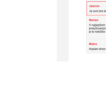
skieron
Ja som bol dn
Marian
V najlepšom 
prelyžovanýc
je to nebíčko
Mates
Hadam dnes by