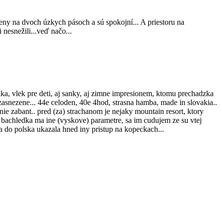
ceny na dvoch úzkych pásoch a sú spokojní... A priestoru na
 nesnežili...veď načo...
ka, vlek pre deti, aj sanky, aj zimne impresionem, ktomu prechadzka
zasnezene... 44e celoden, 40e 4hod, strasna hamba, made in slovakia..
nie zabant.. pred (za) strachanom je nejaky mountain resort, ktory
ne bachledka ma ine (vyskove) parametre, sa im cudujem ze su vtej
ka do polska ukazala hned iny pristup na kopeckach...