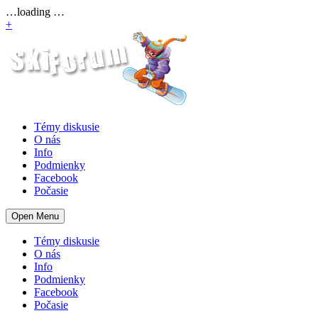
…loading …
+
Témy diskusie
O nás
Info
Podmienky
Facebook
Počasie
Open Menu
Témy diskusie
O nás
Info
Podmienky
Facebook
Počasie