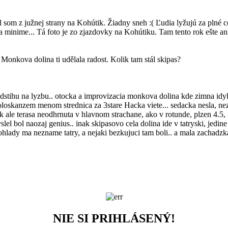
el som z južnej strany na Kohútik. Žiadny sneh :( Ľudia lyžujú za plné 
a minime... Tá foto je zo zjazdovky na Kohútiku. Tam tento rok ešte ani
 Monkova dolina ti udělala radost. Kolik tam stál skipas?
edstihu na lyzbu.. otocka a improvizacia monkova dolina kde zimna idyl
poloskanzem menom strednica za 3stare Hacka viete... sedacka nesla, ne
ak ale terasa neodhrnuta v hlavnom strachane, ako v rotunde, plzen 4.5, 
lel bol naozaj genius.. inak skipasovo cela dolina ide v tatryski, jedi
pohlady ma nezname tatry, a nejaki bezkujuci tam boli.. a mala zachadz
NIE SI PRIHLÁSENÝ!