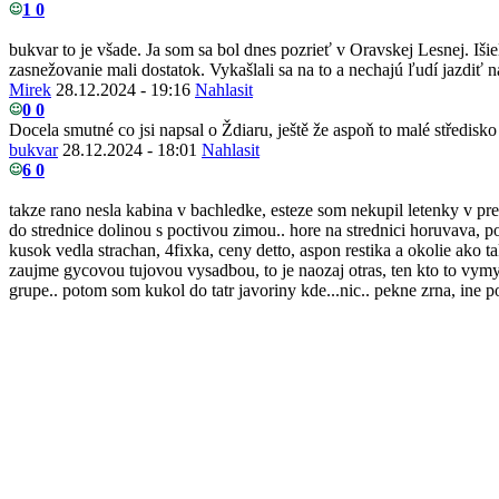
1
0
bukvar to je všade. Ja som sa bol dnes pozrieť v Oravskej Lesnej. Iši
zasnežovanie mali dostatok. Vykašlali sa na to a nechajú ľudí jazdiť n
Mirek
28.12.2024 - 19:16
Nahlasit
0
0
Docela smutné co jsi napsal o Ždiaru, ještě že aspoň to malé středisko
bukvar
28.12.2024 - 18:01
Nahlasit
6
0
takze rano nesla kabina v bachledke, esteze som nekupil letenky v pr
do strednice dolinou s poctivou zimou.. hore na strednici horuvava, 
kusok vedla strachan, 4fixka, ceny detto, aspon restika a okolie ako t
zaujme gycovou tujovou vysadbou, to je naozaj otras, ten kto to vymys
grupe.. potom som kukol do tatr javoriny kde...nic.. pekne zrna, ine 