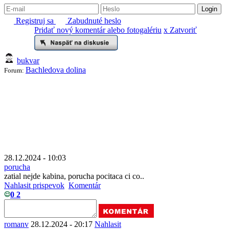
Registruj sa
Zabudnuté heslo
Pridať nový komentár alebo fotogalériu
x Zatvoriť
bukvar
Bachledova dolina
Forum:
28.12.2024 - 10:03
porucha
zatial nejde kabina, porucha pocitaca ci co..
Nahlasit prispevok
Komentár
0
2
romanv
28.12.2024 - 20:17
Nahlasit