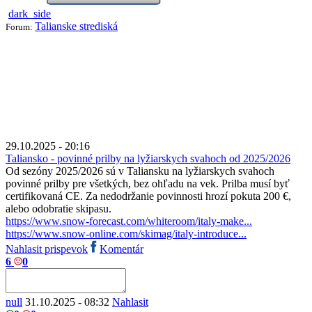
dark_side
Talianske strediská
Forum:
29.10.2025 - 20:16
Taliansko - povinné prilby na lyžiarskych svahoch od 2025/2026
Od sezóny 2025/2026 sú v Taliansku na lyžiarskych svahoch
povinné prilby pre všetkých, bez ohľadu na vek. Prilba musí byť
certifikovaná CE. Za nedodržanie povinnosti hrozí pokuta 200 €,
alebo odobratie skipasu.
https://www.snow-forecast.com/whiteroom/italy-make...
https://www.snow-online.com/skimag/italy-introduce...
Nahlasit prispevok
Komentár
6
0
null
31.10.2025 - 08:32
Nahlasit