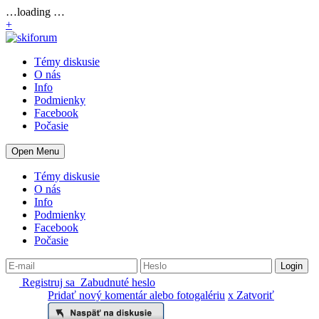
…loading …
+
Témy diskusie
O nás
Info
Podmienky
Facebook
Počasie
Open Menu
Témy diskusie
O nás
Info
Podmienky
Facebook
Počasie
Registruj sa
Zabudnuté heslo
Pridať nový komentár alebo fotogalériu
x Zatvoriť