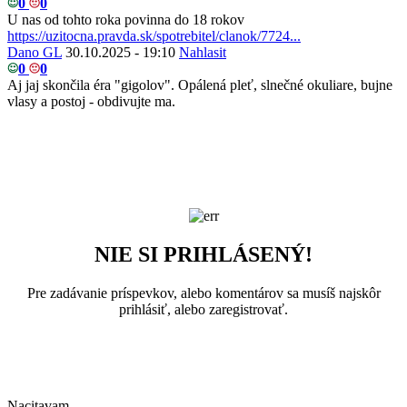
0
0
U nas od tohto roka povinna do 18 rokov
https://uzitocna.pravda.sk/spotrebitel/clanok/7724...
Dano GL
30.10.2025 - 19:10
Nahlasit
0
0
Aj jaj skončila éra "gigolov". Opálená pleť, slnečné okuliare, bujne
vlasy a postoj - obdivujte ma.
NIE SI PRIHLÁSENÝ!
Pre zadávanie príspevkov, alebo komentárov sa musíš najskôr
prihlásiť, alebo zaregistrovať.
Nacitavam...