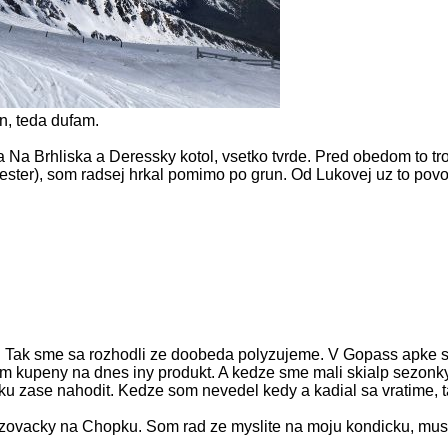
n, teda dufam.
 Na Brhliska a Deressky kotol, vsetko tvrde. Pred obedom to tr
ster), som radsej hrkal pomimo po grun. Od Lukovej uz to povol
n. Tak sme sa rozhodli ze doobeda polyzujeme. V Gopass apke som 
 kupeny na dnes iny produkt. A kedze sme mali skialp sezonky 
ku zase nahodit. Kedze som nevedel kedy a kadial sa vratime, t
lyzovacky na Chopku. Som rad ze myslite na moju kondicku, muse