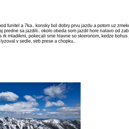
pod funitel a 7ka.. konsky bol dobry prvu jazdu a potom uz zmek
 aj predne sa jazdili.. okolo obeda som jazdil hore nalavo od za
t s rk mladikmi, pokecali sme hlavne so skieronom, kedze bohus 
lyzoval v sedle, strb prese a chopku..