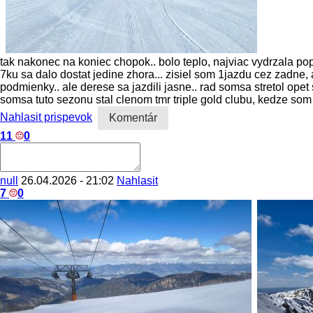
tak nakonec na koniec chopok.. bolo teplo, najviac vydrzala po
7ku sa dalo dostat jedine zhora... zisiel som 1jazdu cez zadne,
podmienky.. ale derese sa jazdili jasne.. rad somsa stretol ope
somsa tuto sezonu stal clenom tmr triple gold clubu, kedze som 
Nahlasit prispevok
Komentár
11
0
null
26.04.2026 - 21:02
Nahlasit
7
0