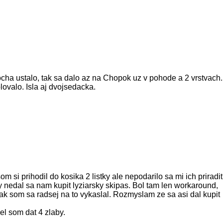
ocha ustalo, tak sa dalo az na Chopok uz v pohode a 2 vrstvach.
ovalo. Isla aj dvojsedacka.
si prihodil do kosika 2 listky ale nepodarilo sa mi ich priradit
nedal sa nam kupit lyziarsky skipas. Bol tam len workaround,
ak som sa radsej na to vykaslal. Rozmyslam ze sa asi dal kupit
l som dat 4 zlaby.