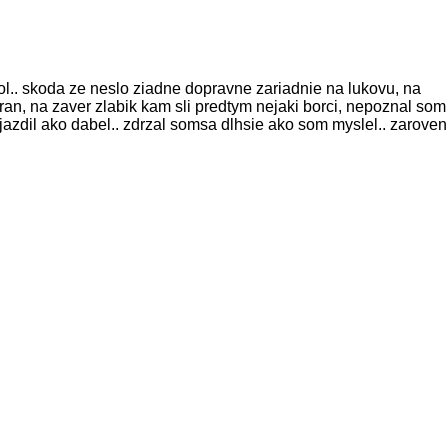
ol.. skoda ze neslo ziadne dopravne zariadnie na lukovu, na
bran, na zaver zlabik kam sli predtym nejaki borci, nepoznal som
jazdil ako dabel.. zdrzal somsa dlhsie ako som myslel.. zaroven