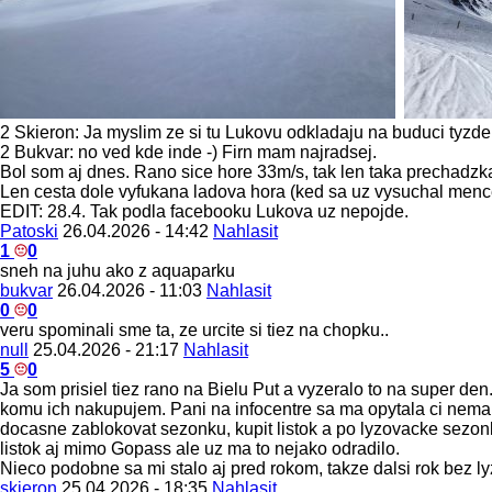
2 Skieron: Ja myslim ze si tu Lukovu odkladaju na buduci tyzde
2 Bukvar: no ved kde inde -) Firn mam najradsej.
Bol som aj dnes. Rano sice hore 33m/s, tak len taka prechadzka
Len cesta dole vyfukana ladova hora (ked sa uz vysuchal mence
EDIT: 28.4. Tak podla facebooku Lukova uz nepojde.
Patoski
26.04.2026 - 14:42
Nahlasit
1
0
sneh na juhu ako z aquaparku
bukvar
26.04.2026 - 11:03
Nahlasit
0
0
veru spominali sme ta, ze urcite si tiez na chopku..
null
25.04.2026 - 21:17
Nahlasit
5
0
Ja som prisiel tiez rano na Bielu Put a vyzeralo to na super de
komu ich nakupujem. Pani na infocentre sa ma opytala ci nemam
docasne zablokovat sezonku, kupit listok a po lyzovacke sezon
listok aj mimo Gopass ale uz ma to nejako odradilo.
Nieco podobne sa mi stalo aj pred rokom, takze dalsi rok bez 
skieron
25.04.2026 - 18:35
Nahlasit