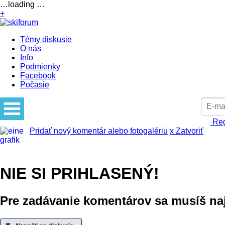
…loading …
+
Témy diskusie
O nás
Info
Podmienky
Facebook
Počasie
Reg
Pridať nový komentár alebo fotogalériu
x Zatvoriť
NIE SI PRIHLASENÝ!
Pre zadávanie komentárov sa musíš najs