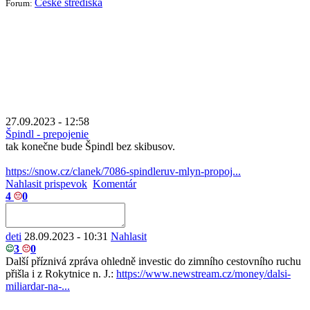
České strediská
Forum:
27.09.2023 - 12:58
Špindl - prepojenie
tak konečne bude Špindl bez skibusov.
https://snow.cz/clanek/7086-spindleruv-mlyn-propoj...
Nahlasit prispevok
Komentár
4
0
deti
28.09.2023 - 10:31
Nahlasit
3
0
Další příznivá zpráva ohledně investic do zimního cestovního ruchu
přišla i z Rokytnice n. J.:
https://www.newstream.cz/money/dalsi-
miliardar-na-...