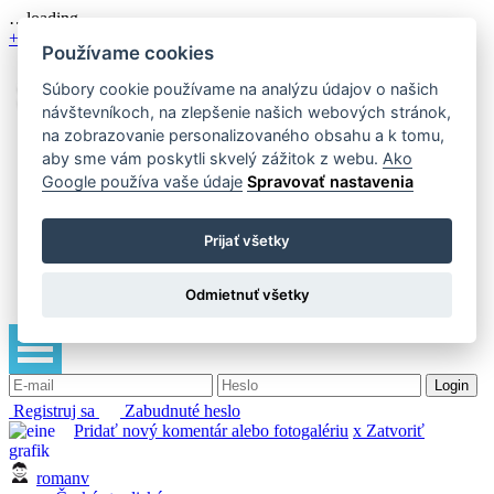
…loading …
+
Používame cookies
Súbory cookie používame na analýzu údajov o našich
návštevníkoch, na zlepšenie našich webových stránok,
na zobrazovanie personalizovaného obsahu a k tomu,
aby sme vám poskytli skvelý zážitok z webu.
Ako
Google používa vaše údaje
Spravovať nastavenia
Témy diskusie
O nás
Info
Prijať všetky
Podmienky
Facebook
Odmietnuť všetky
Počasie
Registruj sa
Zabudnuté heslo
Pridať nový komentár alebo fotogalériu
x Zatvoriť
romanv